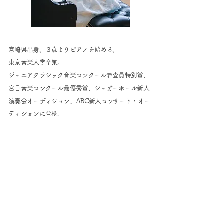
宮崎県出身。３歳よりピアノを始める。
東京音楽大学卒業。
ジュニアクラシック音楽コンクール審査員特別賞、
宮日音楽コンクール最優秀賞、シュガーホール新人
演奏会オーディション、ABC新人コンサート・オー
ディションに合格。
現在は、歌のおねえさんとのファミリーコンサート
や小学校での鑑賞教室、ホール公演などを行い、子
供達の音楽体験のきっかけづくりに力を入れてい
る。アンサンブルユニット「Aoao
」メンバー。
リトミックサークル「しろくまくらぶ」講師。
ピアノのための作編曲も行っている。