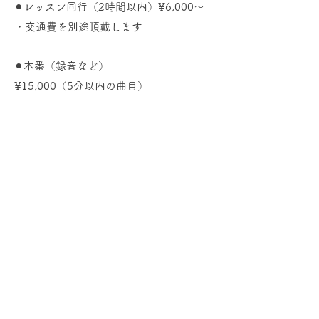
⚫︎レッスン同行（2時間以内）¥6,000〜
​・交通費を別途頂戴します
⚫︎本番（録音など）
¥15,000（5分以内の曲目）
¥20,000（10分以内の曲目）
・交通費別途 ／ 準備期間や拘束時間によ
っては料金の追加がございます
・15分以上の曲目に関してはご相談くだ
さい
その他発表会など大人数の伴奏、ソロ演
奏やコンサート等のご依頼に関しまして
は、内容により金額が異なります。
お見積もりをさせていただきますので、
お問い合わせフォームからご相談くださ