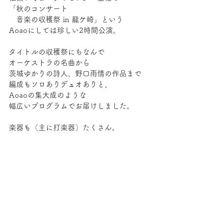
「秋のコンサート 
　音楽の収穫祭 in 龍ケ崎」という
Aoaoにしては珍しい2時間公演。
タイトルの収穫祭にちなんで
オーケストラの名曲から
茨城ゆかりの詩人、野口雨情の作品まで
編成もソロありデュオありと、
Aoaoの集大成のような
幅広いプログラムでお届けしました。
楽器も（主に打楽器）たくさん。