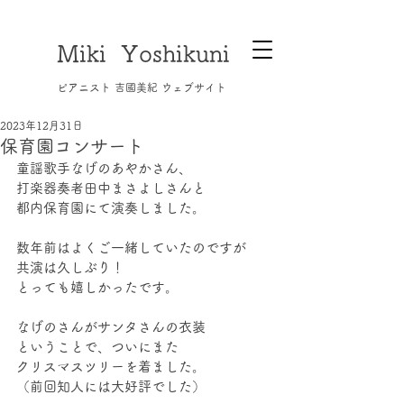
Miki Yoshikuni
​ピアニスト 吉國美紀 ウェブサイト
2023年12月31日
保育園コンサート
童謡歌手なげのあやかさん、
打楽器奏者田中まさよしさんと
都内保育園にて演奏しました。
数年前はよくご一緒していたのですが
共演は久しぶり！
とっても嬉しかったです。
なげのさんがサンタさんの衣装
ということで、ついにまた
クリスマスツリーを着ました。
（前回知人には大好評でした）