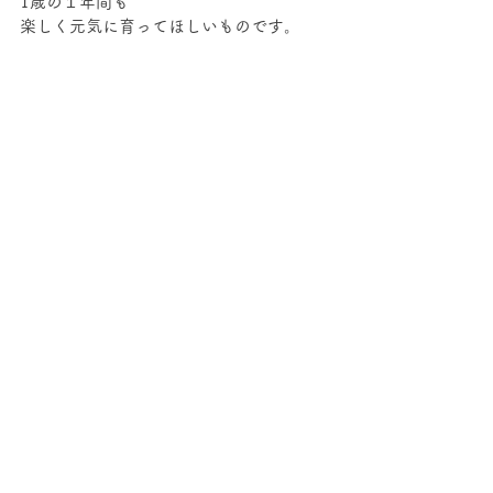
1歳の１年間も
楽しく元気に育ってほしいものです。
この記事を読んでくださった
みなさまにとっても
すてきな年となりますように。
コメント