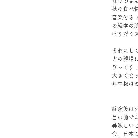
なげのさ
秋の食べ
音楽付き
の絵本の
盛りだく
それにし
どの現場
びっくり
大きくな
年中叔母
終演後は
目の前で
美味しい
今、日本