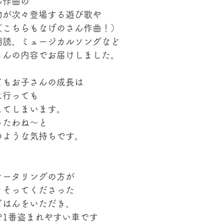
ん作曲の
物が次々登場する遊び歌や
（こちらもなげのさん作曲！）
朗読、ミュージカルソングなど
さんの内容でお届けしました。
てもお子さんの成長は
に行っても
してしまいます。
ったわね〜と
のような気持ちです。
ケータリングの方が
よそってくださった
ごはんをいただき、
で1番盗まれやすい車です