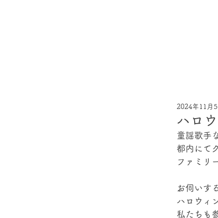
2024年11月
ハロウ
童謡歌手
都内にて
ファミリ
お伺いす
ハロウィ
私たちも