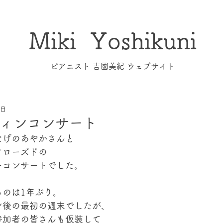
Miki Yoshikuni
​ピアニスト 吉國美紀 ウェブサイト
5日
ィンコンサート
なげのあやかさんと
クローズドの
ーコンサートでした。
るのは1年ぶり。
ン後の最初の週末でしたが、
参加者の皆さんも仮装して