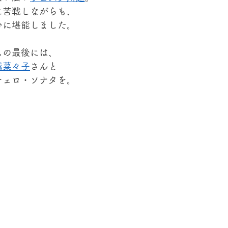
に苦戦しながらも、
分に堪能しました。
ムの最後には、
越菜々子
さんと
チェロ・ソナタを。