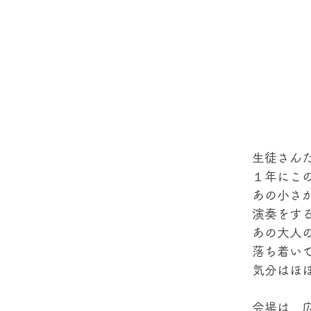
生徒さん
１年にこ
あの小さ
演奏をす
あの大人
落ち着い
気分はほ
会場は、