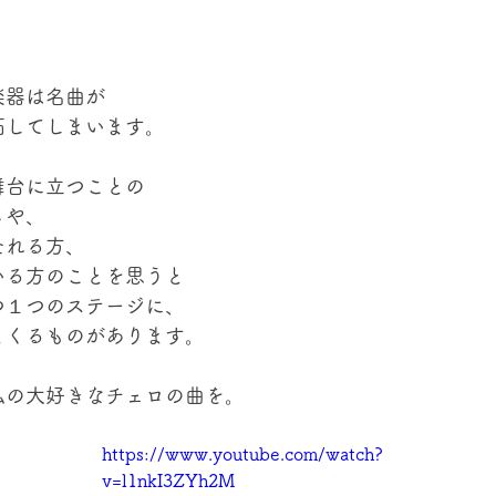
楽器は名曲が
妬してしまいます。
舞台に立つことの
さや、
たれる方、
いる方のことを思うと
つ１つのステージに、
とくるものがあります。
私の大好きなチェロの曲を。
https://www.youtube.com/watch?
v=l1nkI3ZYh2M