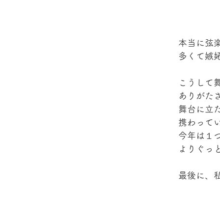
本当に弦
多くて嫉
こうして
ありがた
舞台に立
携わって
今年は１
よりぐっ
最後に、