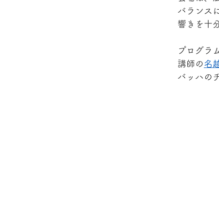
バランス
響きを十
プログラ
講師の
名
バッハの