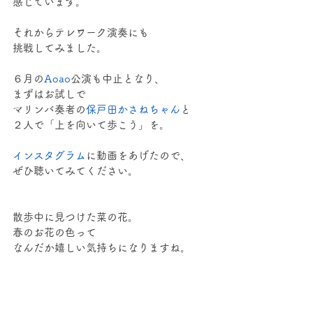
感じています。
それからテレワーク演奏にも
挑戦してみました。
６月の
Aoao
公演も中止となり、
まずはお試しで
マリンバ奏者の
保戸田かさね
ちゃん
と
２人で「上を向いて歩こう」を。
インスタグラム
に動画をあげたので、
ぜひ聴いてみてください。
散歩中に見つけた菜の花。
春のお花の色って
なんだか嬉しい気持ちになりますね。