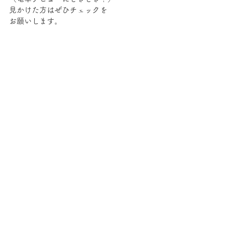
見かけた方はぜひチェックを
お願いします。
ちなみにパルテノン多摩の
近くには
サンリオ ピューロランド
ありますので、
コンサートと一緒に楽しむのも
おすすめです！
チケットのご予約など
コンサートの詳細はこちら。
ーーーーーーー
【日程】
・2022年9月17日（土）
【時間】
・10:30開場／11:00開演（休憩なし約60
分）
【会場】