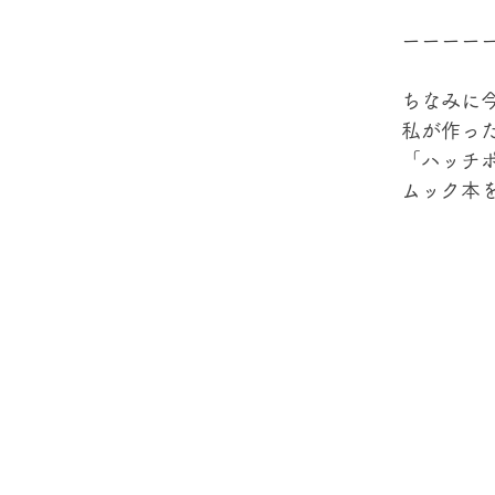
ーーーー
ちなみに
私が作っ
「ハッチ
ムック本