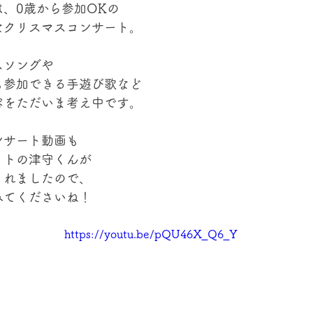
は、0歳から参加OKの
なクリスマスコンサート。
スソングや
も参加できる手遊び歌など
容をただいま考え中です。
ンサート動画も
ットの津守くんが
くれましたので、
みてくださいね！
https://youtu.be/pQU46X_Q6_Y