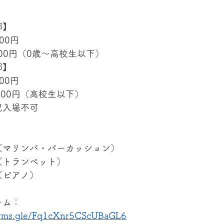
部】
500円 
 500円（0歳〜高校生以下）
部】
000円 
,000円（高校生以下）
児入場不可
（マリンバ・パーカッション）
（トランペット）
（ピアノ）
ーム：
forms.gle/Fq1cXnr5CScUBaGL6