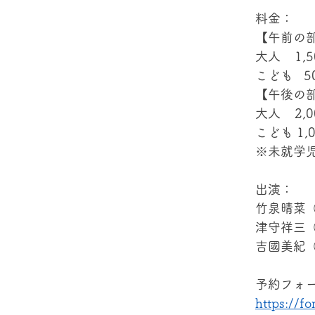
料金：
【午前の
大人    1,
こども  
【午後の
大人    2,
こども 1
※未就学
出演：
竹泉晴菜
津守祥三
吉國美紀
予約フォ
https://