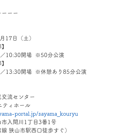
ーーーー
2月17日（土）
部】
演／10:30開場  ※50分公演
部】
演／13:30開場  ※休憩あり85分公演
交流センター 
ニティホール
ayama-portal.jp/sayama_kouryu
市入間川1丁目3番1号
宿線 狭山市駅西口徒歩すぐ）